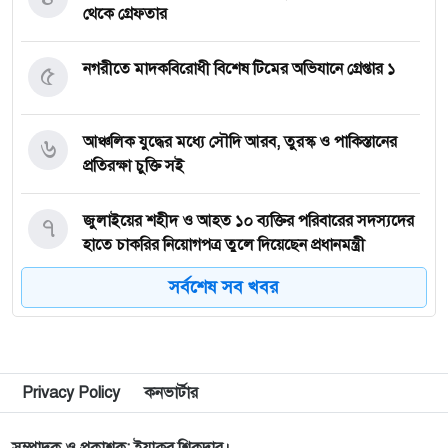
থেকে গ্রেফতার
৫
নগরীতে মাদকবিরোধী বিশেষ টিমের অভিযানে গ্রেপ্তার ১
৬
আঞ্চলিক যুদ্ধের মধ্যে সৌদি আরব, তুরস্ক ও পাকিস্তানের
প্রতিরক্ষা চুক্তি সই
৭
জুলাইয়ের শহীদ ও আহত ১০ ব্যক্তির পরিবারের সদস্যদের
হাতে চাকরির নিয়োগপত্র তুলে দিয়েছেন প্রধানমন্ত্রী
সর্বশেষ সব খবর
৮
জ্বালানি সংকট মোকাবিলায় সরকার সর্বোচ্চ চেষ্টা চালিয়ে
যাচ্ছে: প্রধানমন্ত্রী
৯
সীমান্তে বিজিবির অভিযানে বিপুল পরিমান ভারতীয়
Privacy Policy
কনভার্টার
মাদকদ্রব্য জব্দ
সম্পাদক ও প্রকাশক: ইয়াকুব শিকদার।