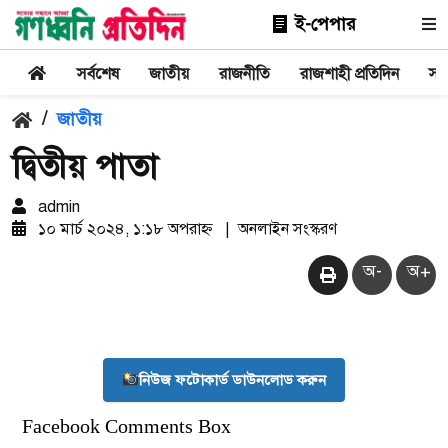
ই-পেপার
সর্বশেষ
জাতীয়
রাজনীতি
রাজশাহী প্রতিদিন
সা
/
জাতীয়
দ্বিতীয় পাতা
admin
১০ মার্চ ২০২৪, ১:১৮ অপরাহ্ন
|
অনলাইন সংস্করণ
অ-
অ+
নিউজ ফটোকার্ড ডাউনলোড করুন
Facebook Comments Box