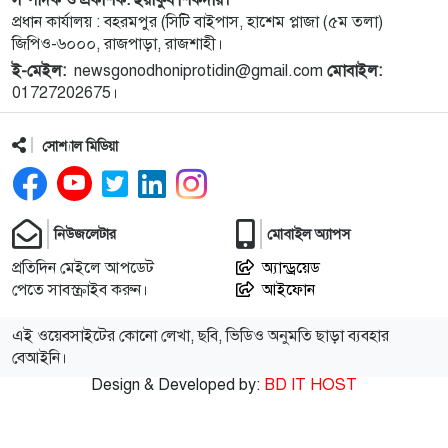
১০
নেপালের আকাশে ভয় পেলেন অপু বিশ্বাস!
প্রধান কার্যালয় : বহরমপুর (সিটি বাইপাস, হাশেম প্লাজা (৫ম তলা)
জিপিও-৬০০০, রাজপাড়া, রাজশাহী।
ই-মেইল:
newsgonodhoniprotidin@gmail.com
মোবাইল:
১১
বগুড়া এরুলিয়া এলাকায় সড়ক দুর্ঘট্নায় সকালে ৭ জন,
01727202675।
বিকেলে ২ জন নিহত
সোশ্যাল মিডিয়া
১২
রাসিক প্রশাসকের সঙ্গে মেডিকেল টেকনোলজিস্ট
এসোসিয়েশনের নেতৃবৃন্দের সাক্ষাৎ
নিউজলেটার
মোবাইল অ্যাপস
১৩
নগরীর মসজিদ ও ঈদগাহ পরিদর্শনে রাসিক প্রশাসক
প্রতিদিন মেইলে আপডেট
অ্যান্ড্রয়েড
পেতে সাবস্ক্রাইব করুন।
আইফোন
১৪
নাটোরের অপহরণ মামলার প্রধান আসামি সাভারে আটক
এই ওয়েবসাইটের কোনো লেখা, ছবি, ভিডিও অনুমতি ছাড়া ব্যবহার
বেআইনি।
Design & Developed by:
BD IT HOST
১৫
নওগাঁর মান্দায় ২৯৬ বোতল ফেন্সিডিলসহ ২ মাদক কারবারি
গ্রেফতার