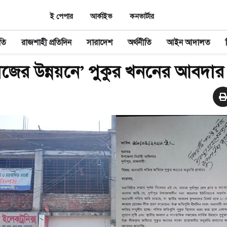
ই পেপার
আর্কাইভ
কনভার্টার
তি
রাজশাহী প্রতিদিন
সারাদেশ
অর্থনীতি
আইন আদালত
াজের উন্নয়নে’ পুকুর খননের আবদার