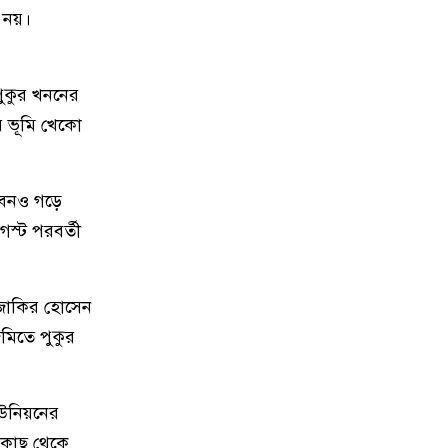
৯
নগরীতে মাদকবিরোধী বিশেষ টিমের
 নয়।
অভিযানে মাদক ব্যবসায়ী স্বামী-স্ত্রী
গ্রেপ্তার
 পুকুর খননের
১০
নগরীতে মাদক বিরোধী পৃথক অভিযানে
রে ভূমি খেকো
নারীসহ গ্রেপ্তার ৪
১১
নগরীতে মাসব্যাপী বৃক্ষরোপণ ও চারা
 ভবনও গড়ে
বিতরণ কর্মসূচির উদ্বোধন
স্ট পরবর্তী
১২
থাইল্যান্ডে স্কুলে গুলিতে নিহত ৪,
আহত ১৫ শিক্ষার্থী
 জাকির হোসেন
মিতে পুকুর
১৩
গণমাধ্যম শক্তিশালী হলেই গণতন্ত্র
শক্তিশালী হবে: মির্জা ফখরুল
ইউনিয়নের
১৪
পুরো উপসাগরীয় অঞ্চলকে ‘অন্ধকারে
 কাছ থেকে
ডুবিয়ে’ দেওয়ার হুমকি ইরানের