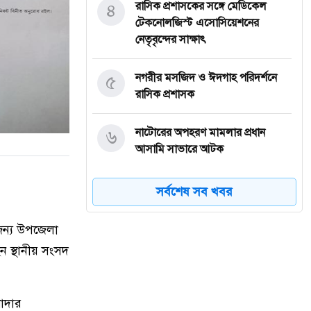
৪
রাসিক প্রশাসকের সঙ্গে মেডিকেল
টেকনোলজিস্ট এসোসিয়েশনের
নেতৃবৃন্দের সাক্ষাৎ
৫
নগরীর মসজিদ ও ঈদগাহ পরিদর্শনে
রাসিক প্রশাসক
৬
নাটোরের অপহরণ মামলার প্রধান
আসামি সাভারে আটক
৭
নওগাঁর মান্দায় ২৯৬ বোতল
সর্বশেষ সব খবর
ফেন্সিডিলসহ ২ মাদক কারবারি
গ্রেফতার
 জন্য উপজেলা
 স্থানীয় সংসদ
৮
কিডনি রোগে আক্রান্ত অসহায় রোগীর
পাশে পুঠিয়ার এসিল্যান্ড
াদার