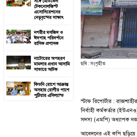
সঙ্গে মেডিকেল
টেকনোলজিস্ট
এসোসিয়েশনের
নেতৃবৃন্দের সাক্ষাৎ
নগরীর মসজিদ ও
ঈদগাহ পরিদর্শনে
রাসিক প্রশাসক
নাটোরের অপহরণ
ছবি : সংগৃহীত
মামলার প্রধান আসামি
সাভারে আটক
কিডনি রোগে আক্রান্ত
অসহায় রোগীর পাশে
পুঠিয়ার এসিল্যান্ড
স্টাফ রিপোর্টার : রাজশাহ
নির্বাহী কর্মকর্তার (ইউ
সদস্য (এমপি) অধ্যাপক ন
আবেদনের এই কপি ছড়িয়ে পড়