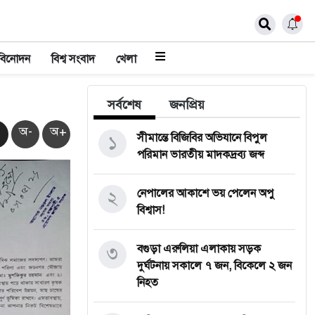
বিনোদন
বিশ্ব সংবাদ
খেলা
সর্বশেষ
জনপ্রিয়
অ-
অ+
১
সীমান্তে বিজিবির অভিযানে বিপুল
পরিমান ভারতীয় মাদকদ্রব্য জব্দ
২
নেপালের আকাশে ভয় পেলেন অপু
বিশ্বাস!
৩
বগুড়া এরুলিয়া এলাকায় সড়ক
দুর্ঘট্নায় সকালে ৭ জন, বিকেলে ২ জন
নিহত