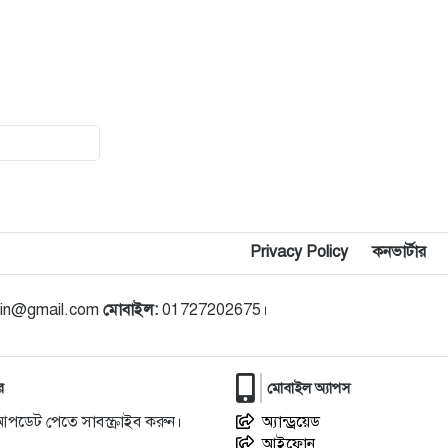
Privacy Policy
কনভার্টার
din@gmail.com
মোবাইল:
01727202675।
র
মোবাইল অ্যাপস
আপডেট পেতে সাবস্ক্রাইব করুন।
অ্যান্ড্রয়েড
আইফোন