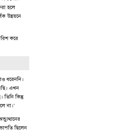
করা হলে
িক উন্নয়নে
১৫
বিটিভির নতুন মহাপরিচালক কাজী
জেসিন
ারিশ করে
১৬
জাতীয় স্টেডিয়ামের ক্রীড়া পরিবেশ
ফেরানোর অঙ্গীকার আমিনুলের
১৭
রাসিক প্রশাসককে জুলাই গণঅভ্যুত্থান
সম্পর্কিত বিজয় মিছিল ক্যানভাস ছবি
উপহার
েও ধরেননি।
রেছি। এখন
১৮
সবাইকে ছাড়িয়ে শীর্ষে শাহরুখ খান
িনি কিন্তু
লে না।’
১৯
আট বছর পর ফিরছেন প্রীতি, জানালেন
্যুত্থানের
বিরতির কারণ
 সভাপতি ছিলেন