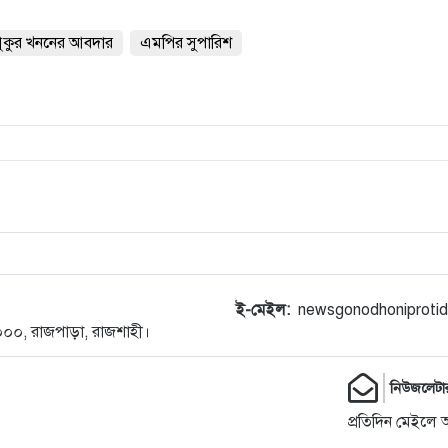
পুকুর খননের আবদার
এমপির সুপারিশ
ই-মেইল:
newsgonodhoniproti
-৬০০০, রাজপাড়া, রাজশাহী।
নিউজলেটা
প্রতিদিন মেইলে 