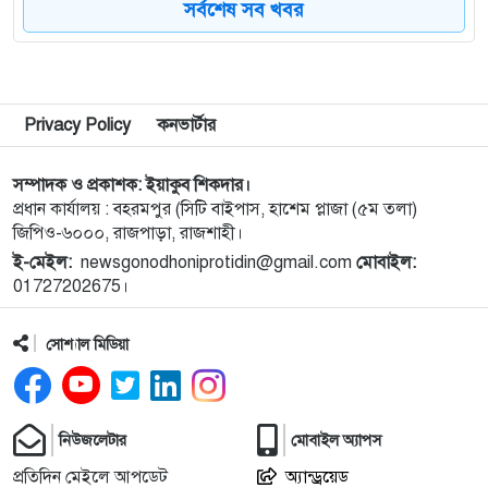
সর্বশেষ সব খবর
৮
নগরীর উন্নয়নমূলক কাজের অগ্রগতি পর্যালোচনা সভায়
রাসিক প্রশাসক
৯
রাজশাহীতে পাঁচ দিনব্যাপী রাজশাহীর উদ্যোক্তা মেলার
সমাপনী অনুষ্ঠিত
Privacy Policy
কনভার্টার
১০
নিয়ামতপুরে বাড়ির বাইরে পড়েছিল যুবকের মরদেহ, গলায়
সম্পাদক ও প্রকাশক: ইয়াকুব শিকদার।
প্রধান কার্যালয় : বহরমপুর (সিটি বাইপাস, হাশেম প্লাজা (৫ম তলা)
আঘাতের চিহ্ন
জিপিও-৬০০০, রাজপাড়া, রাজশাহী।
ই-মেইল:
newsgonodhoniprotidin@gmail.com
মোবাইল:
১১
ব্যালিস্টিক ক্ষেপণাস্ত্রের পরীক্ষা চালিয়েছে উত্তর কোরিয়া
01727202675।
সোশ্যাল মিডিয়া
১২
পাকিস্তানে পুলিশ স্টেশনে ধর্ষণ, ৭৮ কর্মকর্তা-সদস্যের
সবাইকে অব্যাহতি
১৩
রুয়েটে এসএপি-১১.০ রোডশো অনুষ্ঠিত
নিউজলেটার
মোবাইল অ্যাপস
প্রতিদিন মেইলে আপডেট
অ্যান্ড্রয়েড