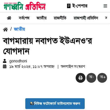
ই-পেপার
সর্বশেষ
জাতীয়
রাজনীতি
রাজশাহী প্রতিদিন
সা
/
জাতীয়
বাগমারায় নবাগত ইউএনও’র
যোগদান
gonodhoni
১৯ মার্চ ২০২৪, ১১:০৭ অপরাহ্ন
|
অনলাইন সংস্করণ
অ-
অ+
নিউজ ফটোকার্ড ডাউনলোড করুন