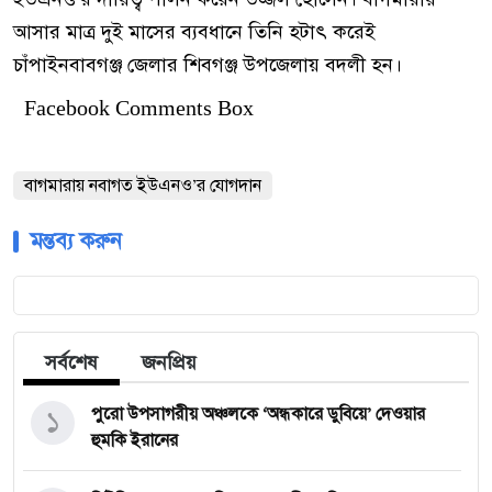
আসার মাত্র দুই মাসের ব্যবধানে তিনি হটাৎ করেই
চাঁপাইনবাবগঞ্জ জেলার শিবগঞ্জ উপজেলায় বদলী হন।
Facebook Comments Box
বাগমারায় নবাগত ইউএনও’র যোগদান
মন্তব্য করুন
সর্বশেষ
জনপ্রিয়
১
পুরো উপসাগরীয় অঞ্চলকে ‘অন্ধকারে ডুবিয়ে’ দেওয়ার
হুমকি ইরানের