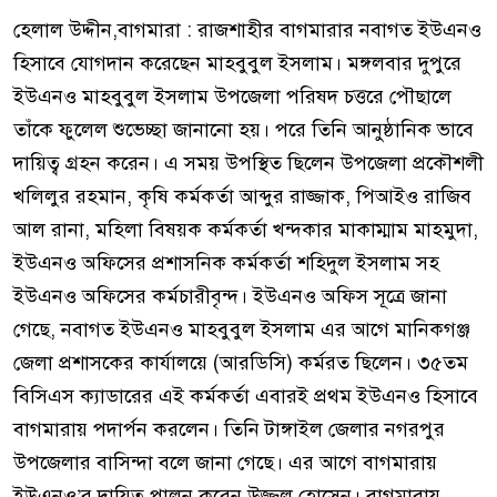
হেলাল উদ্দীন,বাগমারা : রাজশাহীর বাগমারার নবাগত ইউএনও
হিসাবে যোগদান করেছেন মাহবুবুল ইসলাম। মঙ্গলবার দুপুরে
ইউএনও মাহবুবুল ইসলাম উপজেলা পরিষদ চত্তরে পৌছালে
তাঁকে ফুলেল শুভেচ্ছা জানানো হয়। পরে তিনি আনুষ্ঠানিক ভাবে
দায়িত্ব গ্রহন করেন। এ সময় উপস্থিত ছিলেন উপজেলা প্রকৌশলী
খলিলুর রহমান, কৃষি কর্মকর্তা আব্দুর রাজ্জাক, পিআইও রাজিব
আল রানা, মহিলা বিষয়ক কর্মকর্তা খন্দকার মাকাম্মাম মাহমুদা,
ইউএনও অফিসের প্রশাসনিক কর্মকর্তা শহিদুল ইসলাম সহ
ইউএনও অফিসের কর্মচারীবৃন্দ। ইউএনও অফিস সূত্রে জানা
গেছে, নবাগত ইউএনও মাহবুবুল ইসলাম এর আগে মানিকগঞ্জ
জেলা প্রশাসকের কার্যালয়ে (আরডিসি) কর্মরত ছিলেন। ৩৫তম
বিসিএস ক্যাডারের এই কর্মকর্তা এবারই প্রথম ইউএনও হিসাবে
বাগমারায় পদার্পন করলেন। তিনি টাঙ্গাইল জেলার নগরপুর
উপজেলার বাসিন্দা বলে জানা গেছে। এর আগে বাগমারায়
ইউএনও’র দায়িত্ব পালন করেন উজ্জল হোসেন। বাগমারায়