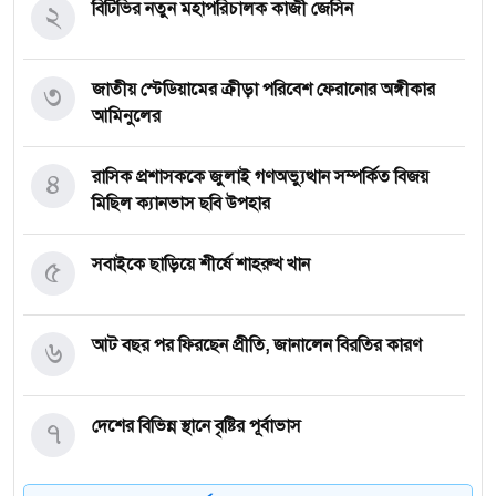
২
বিটিভির নতুন মহাপরিচালক কাজী জেসিন
৩
জাতীয় স্টেডিয়ামের ক্রীড়া পরিবেশ ফেরানোর অঙ্গীকার
আমিনুলের
৪
রাসিক প্রশাসককে জুলাই গণঅভ্যুত্থান সম্পর্কিত বিজয়
মিছিল ক্যানভাস ছবি উপহার
৫
সবাইকে ছাড়িয়ে শীর্ষে শাহরুখ খান
৬
আট বছর পর ফিরছেন প্রীতি, জানালেন বিরতির কারণ
৭
দেশের বিভিন্ন স্থানে বৃষ্টির পূর্বাভাস