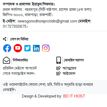
১০
গণমাধ্যম শক্তিশালী হলেই গণতন্ত্র শক্তিশালী হবে: মির্জা
সম্পাদক ও প্রকাশক: ইয়াকুব শিকদার।
প্রধান কার্যালয় : বহরমপুর (সিটি বাইপাস, হাশেম প্লাজা (৫ম তলা)
ফখরুল
জিপিও-৬০০০, রাজপাড়া, রাজশাহী।
ই-মেইল:
newsgonodhoniprotidin@gmail.com
মোবাইল:
১১
পুরো উপসাগরীয় অঞ্চলকে ‘অন্ধকারে ডুবিয়ে’ দেওয়ার
01727202675।
হুমকি ইরানের
সোশ্যাল মিডিয়া
১২
বিটিভির নতুন মহাপরিচালক কাজী জেসিন
১৩
জাতীয় স্টেডিয়ামের ক্রীড়া পরিবেশ ফেরানোর অঙ্গীকার
নিউজলেটার
মোবাইল অ্যাপস
আমিনুলের
প্রতিদিন মেইলে আপডেট
অ্যান্ড্রয়েড
পেতে সাবস্ক্রাইব করুন।
আইফোন
১৪
রাসিক প্রশাসককে জুলাই গণঅভ্যুত্থান সম্পর্কিত বিজয়
মিছিল ক্যানভাস ছবি উপহার
এই ওয়েবসাইটের কোনো লেখা, ছবি, ভিডিও অনুমতি ছাড়া ব্যবহার
বেআইনি।
Design & Developed by:
BD IT HOST
১৫
সবাইকে ছাড়িয়ে শীর্ষে শাহরুখ খান