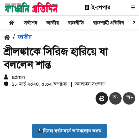
ই-পেপার
সর্বশেষ
জাতীয়
রাজনীতি
রাজশাহী প্রতিদিন
সা
/
জাতীয়
শ্রীলঙ্কাকে সিরিজ হারিয়ে যা
বললেন শান্ত
admin
১৮ মার্চ ২০২৪, ৫:০২ অপরাহ্ন
|
অনলাইন সংস্করণ
অ-
অ+
নিউজ ফটোকার্ড ডাউনলোড করুন