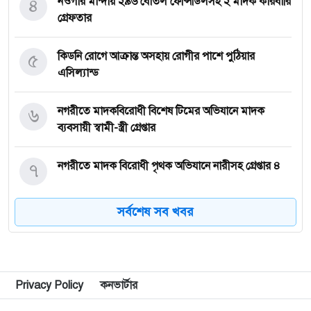
৪
নওগাঁর মান্দায় ২৯৬ বোতল ফেন্সিডিলসহ ২ মাদক কারবারি
গ্রেফতার
৫
কিডনি রোগে আক্রান্ত অসহায় রোগীর পাশে পুঠিয়ার
এসিল্যান্ড
৬
নগরীতে মাদকবিরোধী বিশেষ টিমের অভিযানে মাদক
ব্যবসায়ী স্বামী-স্ত্রী গ্রেপ্তার
৭
নগরীতে মাদক বিরোধী পৃথক অভিযানে নারীসহ গ্রেপ্তার ৪
সর্বশেষ সব খবর
৮
নগরীতে মাসব্যাপী বৃক্ষরোপণ ও চারা বিতরণ কর্মসূচির
উদ্বোধন
৯
থাইল্যান্ডে স্কুলে গুলিতে নিহত ৪, আহত ১৫ শিক্ষার্থী
Privacy Policy
কনভার্টার