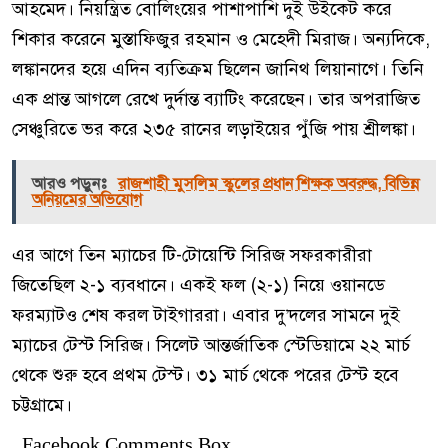
আহমেদ। নিয়ন্ত্রিত বোলিংয়ের পাশাপাশি দুই উইকেট করে
শিকার করেনে মুস্তাফিজুর রহমান ও মেহেদী মিরাজ। অন্যদিকে,
লঙ্কানদের হয়ে এদিন ব্যতিক্রম ছিলেন জানিথ লিয়ানাগে। তিনি
এক প্রান্ত আগলে রেখে দুর্দান্ত ব্যাটিং করেছেন। তার অপরাজিত
সেঞ্চুরিতে ভর করে ২৩৫ রানের লড়াইয়ের পুঁজি পায় শ্রীলঙ্কা।
আরও পড়ুনঃ
রাজশাহী মুসলিম স্কুলের প্রধান শিক্ষক অবরুদ্ধ, বিভিন্ন
অনিয়মের অভিযোগ
এর আগে তিন ম্যাচের টি-টোয়েন্টি সিরিজ সফরকারীরা
জিতেছিল ২-১ ব্যবধানে। একই ফল (২-১) নিয়ে ওয়ানডে
ফরম্যাটও শেষ করল টাইগাররা। এবার দু’দলের সামনে দুই
ম্যাচের টেস্ট সিরিজ। সিলেট আন্তর্জাতিক স্টেডিয়ামে ২২ মার্চ
থেকে শুরু হবে প্রথম টেস্ট। ৩১ মার্চ থেকে পরের টেস্ট হবে
চট্টগ্রামে।
Facebook Comments Box