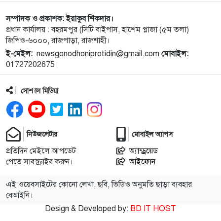
সম্পাদক ও প্রকাশক: ইয়াকুব শিকদার।
১০
নেপালের আকাশে ভয় পেলেন অপু বিশ্বাস!
প্রধান কার্যালয় : বহরমপুর (সিটি বাইপাস, হাশেম প্লাজা (৫ম তলা)
জিপিও-৬০০০, রাজপাড়া, রাজশাহী।
ই-মেইল:
newsgonodhoniprotidin@gmail.com
মোবাইল:
১১
বগুড়া এরুলিয়া এলাকায় সড়ক দুর্ঘট্নায় সকালে ৭ জন,
01727202675।
বিকেলে ২ জন নিহত
সোশ্যাল মিডিয়া
১২
রাসিক প্রশাসকের সঙ্গে মেডিকেল টেকনোলজিস্ট
এসোসিয়েশনের নেতৃবৃন্দের সাক্ষাৎ
নিউজলেটার
মোবাইল অ্যাপস
১৩
নগরীর মসজিদ ও ঈদগাহ পরিদর্শনে রাসিক প্রশাসক
প্রতিদিন মেইলে আপডেট
অ্যান্ড্রয়েড
পেতে সাবস্ক্রাইব করুন।
আইফোন
১৪
নাটোরের অপহরণ মামলার প্রধান আসামি সাভারে আটক
এই ওয়েবসাইটের কোনো লেখা, ছবি, ভিডিও অনুমতি ছাড়া ব্যবহার
বেআইনি।
Design & Developed by:
BD IT HOST
১৫
নওগাঁর মান্দায় ২৯৬ বোতল ফেন্সিডিলসহ ২ মাদক কারবারি