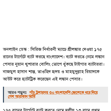
অনলাইন ডেস্ক : সিরিজ নির্ধারনী ম্যাচে শ্রীলঙ্কার দেওয়া ১৭৫
রানের টার্গেটে ব্যাট করছে বাংলাদেশ। ব্যাট করতে নেমে লঙ্কান
পেসার নুয়ান থুশারার বোলিং তোপে ধুঁকছে টাইগার ব্যাটাররা।
নাজমুল হাসান শান্ত, তাওহিদ হৃদয় ও মাহমুদুল্লাহ রিয়াদকে
আউট করে হ্যাটট্রিক করেছেন এই লঙ্কান পেসার।
আরও পড়ুনঃ
পাঁচ ট্রলারসহ ৩০ বাংলাদেশি জেলেকে ধরে নিয়ে
গেল আরাকান আর্মি
১৭৫ রানের টার্গেটে ব্যাট করতে নেমে দলীয় ১৩ রানে প্রথম