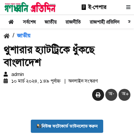
ই-পেপার
সর্বশেষ
জাতীয়
রাজনীতি
রাজশাহী প্রতিদিন
সা
/
জাতীয়
থুশারার হ্যাটট্রিকে ধুঁকছে
বাংলাদেশ
admin
১০ মার্চ ২০২৪, ১:৪৯ পূর্বাহ্ন
|
অনলাইন সংস্করণ
অ-
অ+
নিউজ ফটোকার্ড ডাউনলোড করুন