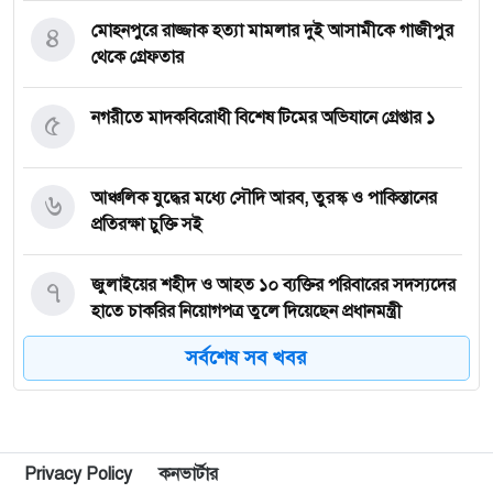
৪
মোহনপুরে রাজ্জাক হত্যা মামলার দুই আসামীকে গাজীপুর
থেকে গ্রেফতার
৫
নগরীতে মাদকবিরোধী বিশেষ টিমের অভিযানে গ্রেপ্তার ১
৬
আঞ্চলিক যুদ্ধের মধ্যে সৌদি আরব, তুরস্ক ও পাকিস্তানের
প্রতিরক্ষা চুক্তি সই
৭
জুলাইয়ের শহীদ ও আহত ১০ ব্যক্তির পরিবারের সদস্যদের
হাতে চাকরির নিয়োগপত্র তুলে দিয়েছেন প্রধানমন্ত্রী
সর্বশেষ সব খবর
৮
জ্বালানি সংকট মোকাবিলায় সরকার সর্বোচ্চ চেষ্টা চালিয়ে
যাচ্ছে: প্রধানমন্ত্রী
৯
সীমান্তে বিজিবির অভিযানে বিপুল পরিমান ভারতীয়
Privacy Policy
কনভার্টার
মাদকদ্রব্য জব্দ